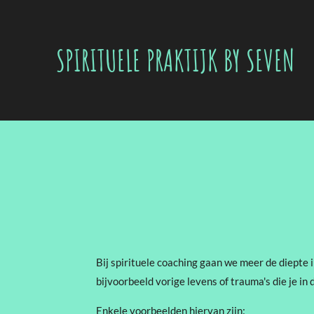
Ga
direct
SPIRITUELE PRAKTIJK BY SEVEN
naar
de
hoofdinhoud
Bij spirituele coaching gaan we meer de diepte in
bijvoorbeeld vorige levens of trauma's die je in
Enkele voorbeelden hiervan zijn: